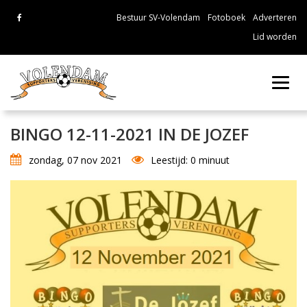
Bestuur SV-Volendam
Fotoboek
Adverteren
Lid worden
Toggl
navig
BINGO 12-11-2021 IN DE JOZEF
zondag, 07 nov 2021
Leestijd: 0 minuut