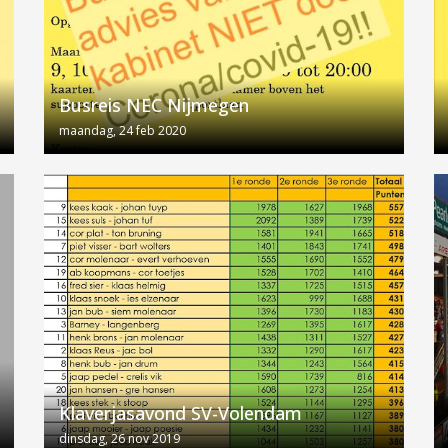
Busreis NEC Nijmegen
maandag, 24 feb 2020
Klaverjasavond SV-Volendam
dinsdag, 26 nov 2019