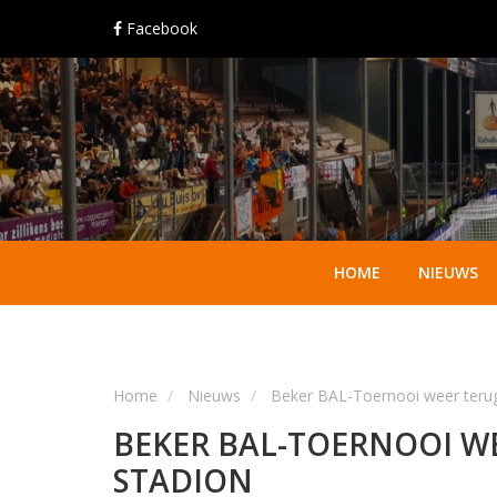
Facebook
HOME
NIEUWS
Home
Nieuws
Beker BAL-Toernooi weer terug
BEKER BAL-TOERNOOI WE
STADION