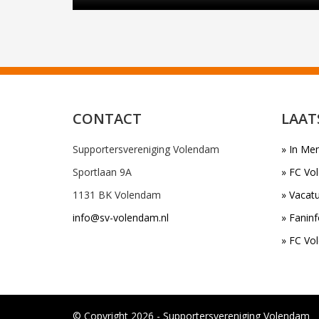
CONTACT
LAAT
Supportersvereniging Volendam
» In Me
Sportlaan 9A
» FC Vo
1131 BK Volendam
» Vacatu
info@sv-volendam.nl
» Faninf
» FC Vo
© Copyright 2026 - Supportersvereniging Volendam