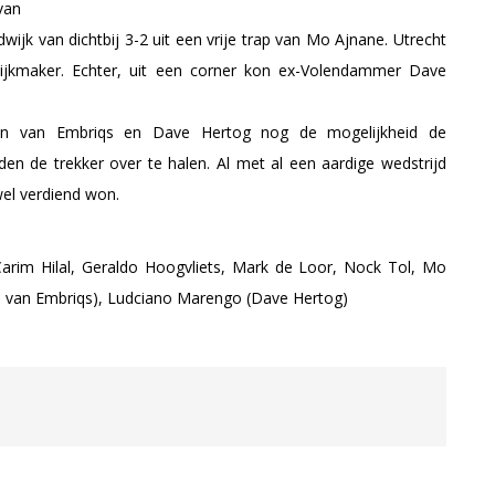
van
ijk van dichtbij 3-2 uit een vrije trap van Mo Ajnane. Utrecht
lijkmaker. Echter, uit een corner kon ex-Volendammer Dave
een van Embriqs en Dave Hertog nog de mogelijkheid de
den de trekker over te halen. Al met al een aardige wedstrijd
wel verdiend won.
arim Hilal, Geraldo Hoogvliets, Mark de Loor, Nock Tol, Mo
een van Embriqs), Ludciano Marengo (Dave Hertog)