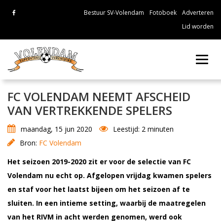
Bestuur SV-Volendam
Fotoboek
Adverteren
Lid worden
Toggl
navig
FC VOLENDAM NEEMT AFSCHEID
VAN VERTREKKENDE SPELERS
maandag, 15 jun 2020
Leestijd: 2 minuten
Bron:
FC Volendam
Het seizoen 2019-2020 zit er voor de selectie van FC
Volendam nu echt op. Afgelopen vrijdag kwamen spelers
en staf voor het laatst bijeen om het seizoen af te
sluiten. In een intieme setting, waarbij de maatregelen
van het RIVM in acht werden genomen, werd ook