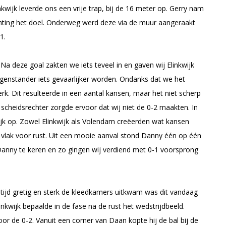
kwijk leverde ons een vrije trap, bij de 16 meter op. Gerry nam
richting het doel. Onderweg werd deze via de muur aangeraakt
1.
 Na deze goal zakten we iets teveel in en gaven wij Elinkwijk
egenstander iets gevaarlijker worden. Ondanks dat we het
terk. Dit resulteerde in een aantal kansen, maar het niet scherp
 scheidsrechter zorgde ervoor dat wij niet de 0-2 maakten. In
lijk op. Zowel Elinkwijk als Volendam creëerden wat kansen
 vlak voor rust. Uit een mooie aanval stond Danny één op één
Danny te keren en zo gingen wij verdiend met 0-1 voorsprong
tijd gretig en sterk de kleedkamers uitkwam was dit vandaag
inkwijk bepaalde in de fase na de rust het wedstrijdbeeld.
r de 0-2. Vanuit een corner van Daan kopte hij de bal bij de