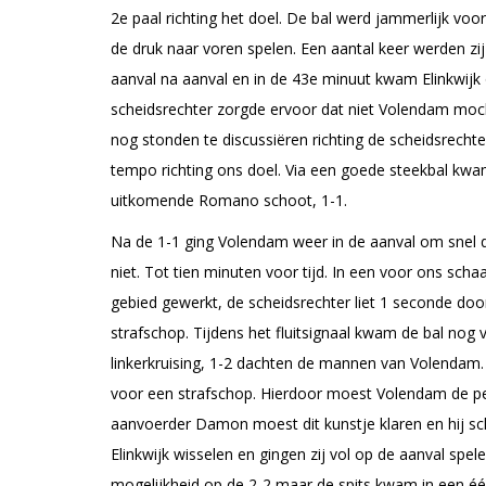
2e paal richting het doel. De bal werd jammerlijk voo
de druk naar voren spelen. Een aantal keer werden zij
aanval na aanval en in de 43e minuut kwam Elinkwijk
scheidsrechter zorgde ervoor dat niet Volendam moc
nog stonden te discussiëren richting de scheidsrecht
tempo richting ons doel. Via een goede steekbal kwam
uitkomende Romano schoot, 1-1.
Na de 1-1 ging Volendam weer in de aanval om snel 
niet. Tot tien minuten voor tijd. In een voor ons sch
gebied gewerkt, de scheidsrechter liet 1 seconde doo
strafschop. Tijdens het fluitsignaal kwam de bal nog 
linkerkruising, 1-2 dachten de mannen van Volendam.
voor een strafschop. Hierdoor moest Volendam de p
aanvoerder Damon moest dit kunstje klaren en hij scho
Elinkwijk wisselen en gingen zij vol op de aanval spel
mogelijkheid op de 2-2 maar de spits kwam in een éé