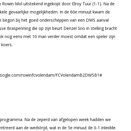
Rowin Mol uitstekend ingekopt door Elroy Tuur (1-1). Na de
kele gevaarlijke mogelijkheden. In de 60e minuut kwam de
lke begon bij het goed onderscheppen van een DWS aanval
sse Braspenning die op zijn beurt Denzel Sno in stelling bracht
ok nog eens met 10 man verder moest omdat een speler zijn
 koers.
aweb.google.com/rowinfcvolendam/FCVolendamB2DWSB1#
et programma. Na de zeperd van afgelopen week hadden we
eerd aan de wedstrijd, wat in de 5e minuut de 0-1 inleidde.