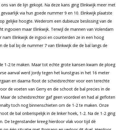
r ons van de lijn gekopt. Na deze kans ging Elinkwijk meer met
 gevaarlijk via hun goede nummer 9 en 10. Elinkwijk plaatste
 op gelijke hoogte. Wederom een dubieuze beslissing van de
ht ingooien maar Elinkwijk. Terwijl de mannen van Volendam
er nam Elinkwijk de ingooi en counterden ze in een hoog
 de bal bij de nummer 7 van Elinkwijk die de bal langs de
de 1-2 te maken. Maar tot echte grote kansen kwam de ploeg
aarse aanval werd Jordy tegen het kunstgras in het 16 meter
rgaan en daarna floot de scheidsrechter voor een terechte
voor de voeten van Gerry en die schoot de bal precies in de
 Maar de scheidsrechter gaf geen voordeel en had al gefloten
enalty toch nog binnenschieten om de 1-2 te maken. Onze
ot de bal onberispelijk in de linker hoek, 1-2. Na de 1-2 ging
en. De tegenstander kreeg hierdoor vlak voor tijd dé
n op één situatie met Romano en verloor dit duel. Hierdoor