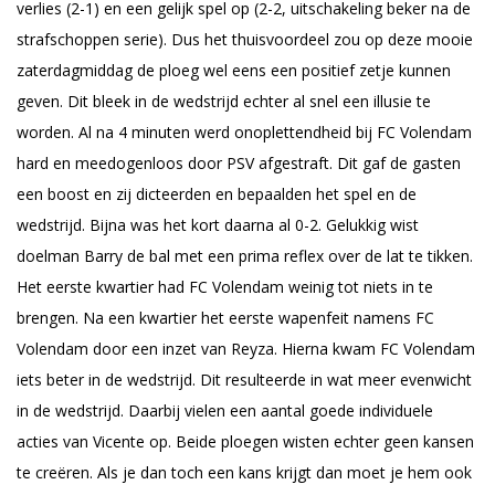
verlies (2-1) en een gelijk spel op (2-2, uitschakeling beker na de
strafschoppen serie). Dus het thuisvoordeel zou op deze mooie
zaterdagmiddag de ploeg wel eens een positief zetje kunnen
geven. Dit bleek in de wedstrijd echter al snel een illusie te
worden. Al na 4 minuten werd onoplettendheid bij FC Volendam
hard en meedogenloos door PSV afgestraft. Dit gaf de gasten
een boost en zij dicteerden en bepaalden het spel en de
wedstrijd. Bijna was het kort daarna al 0-2. Gelukkig wist
doelman Barry de bal met een prima reflex over de lat te tikken.
Het eerste kwartier had FC Volendam weinig tot niets in te
brengen. Na een kwartier het eerste wapenfeit namens FC
Volendam door een inzet van Reyza. Hierna kwam FC Volendam
iets beter in de wedstrijd. Dit resulteerde in wat meer evenwicht
in de wedstrijd. Daarbij vielen een aantal goede individuele
acties van Vicente op. Beide ploegen wisten echter geen kansen
te creëren. Als je dan toch een kans krijgt dan moet je hem ook