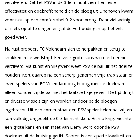
verzilveren. Dat liet PSV in de 34e minuut zien. Een lesje
effectiviteit en doeltreffendheid en de ploeg uit Eindhoven kwam
voor rust op een comfortabel 0-2 voorsprong. Daar viel weinig
of niets op af te dingen en gaf de verhoudingen op het veld
goed weer.
Na rust probeert FC Volendam zich te herpakken en terug te
knokken in de wedstrijd. Een zeer grote kans word echter niet
verzilverd. Via kunst en vliegwerk weet PSV de bal uit het doel te
houden. Kort daarop na een scherp genomen vrije trap staan er
twee spelers van FC Volendam oog in oog met de doelman
alleen konden zij de bal niet het laatste tikje geven. De tijd dringt
en diverse wissels zijn en worden er door beide ploegen
ingebracht. Uit een corner staat een PSV speler helemaal vrij en
kon volledig ongedekt de 0-3 binnentikken. Hierna krijgt Vicente
een grote kans en een inzet van Derry word door de PSV
doelman uit de kruising getikt. Scoren is een aparte kwaliteit en