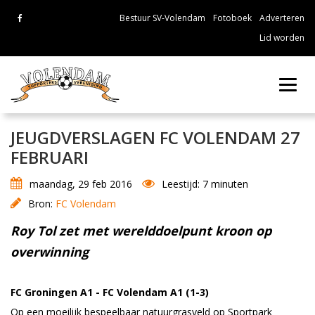
Bestuur SV-Volendam
Fotoboek
Adverteren
Lid worden
Toggl
navig
JEUGDVERSLAGEN FC VOLENDAM 27
FEBRUARI
maandag, 29 feb 2016
Leestijd: 7 minuten
Bron:
FC Volendam
Roy Tol zet met werelddoelpunt kroon op
overwinning
FC Groningen A1 - FC Volendam A1 (1-3)
Op een moeilijk bespeelbaar natuurgrasveld op Sportpark