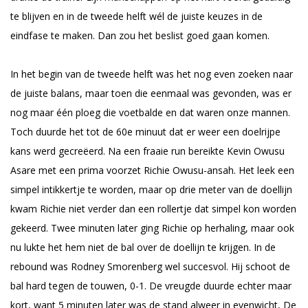
te blijven en in de tweede helft wél de juiste keuzes in de
eindfase te maken. Dan zou het beslist goed gaan komen.
In het begin van de tweede helft was het nog even zoeken naar
de juiste balans, maar toen die eenmaal was gevonden, was er
nog maar één ploeg die voetbalde en dat waren onze mannen.
Toch duurde het tot de 60e minuut dat er weer een doelrijpe
kans werd gecreëerd. Na een fraaie run bereikte Kevin Owusu
Asare met een prima voorzet Richie Owusu-ansah. Het leek een
simpel intikkertje te worden, maar op drie meter van de doellijn
kwam Richie niet verder dan een rollertje dat simpel kon worden
gekeerd. Twee minuten later ging Richie op herhaling, maar ook
nu lukte het hem niet de bal over de doellijn te krijgen. In de
rebound was Rodney Smorenberg wel succesvol. Hij schoot de
bal hard tegen de touwen, 0-1. De vreugde duurde echter maar
kort, want 5 minuten later was de stand alweer in evenwicht, De