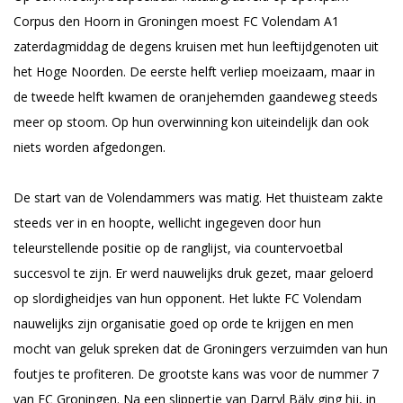
Corpus den Hoorn in Groningen moest FC Volendam A1
zaterdagmiddag de degens kruisen met hun leeftijdgenoten uit
het Hoge Noorden. De eerste helft verliep moeizaam, maar in
de tweede helft kwamen de oranjehemden gaandeweg steeds
meer op stoom. Op hun overwinning kon uiteindelijk dan ook
niets worden afgedongen.
De start van de Volendammers was matig. Het thuisteam zakte
steeds ver in en hoopte, wellicht ingegeven door hun
teleurstellende positie op de ranglijst, via countervoetbal
succesvol te zijn. Er werd nauwelijks druk gezet, maar geloerd
op slordigheidjes van hun opponent. Het lukte FC Volendam
nauwelijks zijn organisatie goed op orde te krijgen en men
mocht van geluk spreken dat de Groningers verzuimden van hun
foutjes te profiteren. De grootste kans was voor de nummer 7
van FC Groningen. Na een slippertje van Darryl Bäly ging hij, in