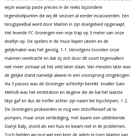
wijze waarop paste precies in de reeks bijzondere
tegendoelpunten die wij dit seizoen al eerder incasseerden. Een
terugspeelbal werd door Marlon in zijn doelgebied opgeraapt.
Het leverde FC Groningen een vrije trap op 3 meter van onze
doellijn op. De spelers in de muur liepen uiteen en de
gelijkmaker was het gevolg, 1-1. Vervolgens toonden onze
mannen veerkracht en dat zij zich door dit soort tegenvallers
niet meer zomaar uit het veld laten slaan. Vier minuten later was
de gelijke stand namelijk alweer in een voorsprong omgebogen.
Via 3 passes was de Groninger achterlijn bereikt. Invaller Gani
Meholli was het eindstation en degene die de bal het laatste
tikje gaf en dus de treffer achter zijn naam liet bijschrijven, 1-2.
De Groningers probeerden er nog een slotoffensief uit te
pompen, maar onze verdediging, met daarin een uitblinkende
Darryl Bäly, stond als een huis en kwam niet in de problemen.
Toch hielden wij nog wel een keer de adem in toen Marlon van