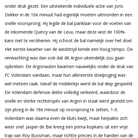
onder druk gezet. Een uitstekende individuele actie van Joris
Dekker in de 10e minuut had eigenlijk moeten uitmonden in een
snelle voorsprong. Hij legde de bal panklaar voor de voeten van
de inkomende Quincy van de Leuv, maar deze wist de 100%-
kans niet te verzilveren. Hij schoot de bal namelijk over het doel.
Het eerste kwartier van de wedstrijd kende een hoog tempo. De
verwachting was dan ook dat dit Argon uiteindelijk zou gaan
opbreken. De Argonauten kwamen nauwelijks onder de druk van
FC Volendam vandaan, maar hun allereerste doelpoging was
wel meteen raak. Vanaf de middenlijn werd de bal diep gespeeld.
De Volendam-defensie dekte volledig verkeerd, waardoor de
snelle en sterke rechterspits van Argon in staat werd gesteld om
zijn ploeg in de 18e minuut op voorsprong te zetten, 1-0.
Volendam was daarna even de kluts kwijt, maar herpakte zich
weer snel. Jasper de Bie kreeg een prima kopkans uit een vrije
trap van Roy Bussman, maar richtte precies in de handen van de