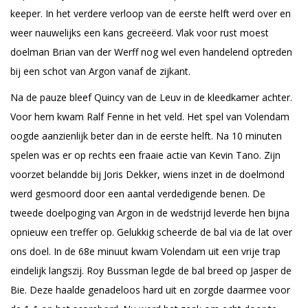
keeper. In het verdere verloop van de eerste helft werd over en
weer nauwelijks een kans gecreëerd. Vlak voor rust moest
doelman Brian van der Werff nog wel even handelend optreden
bij een schot van Argon vanaf de zijkant.
Na de pauze bleef Quincy van de Leuv in de kleedkamer achter.
Voor hem kwam Ralf Fenne in het veld. Het spel van Volendam
oogde aanzienlijk beter dan in de eerste helft. Na 10 minuten
spelen was er op rechts een fraaie actie van Kevin Tano. Zijn
voorzet belandde bij Joris Dekker, wiens inzet in de doelmond
werd gesmoord door een aantal verdedigende benen. De
tweede doelpoging van Argon in de wedstrijd leverde hen bijna
opnieuw een treffer op. Gelukkig scheerde de bal via de lat over
ons doel. In de 68e minuut kwam Volendam uit een vrije trap
eindelijk langszij. Roy Bussman legde de bal breed op Jasper de
Bie. Deze haalde genadeloos hard uit en zorgde daarmee voor