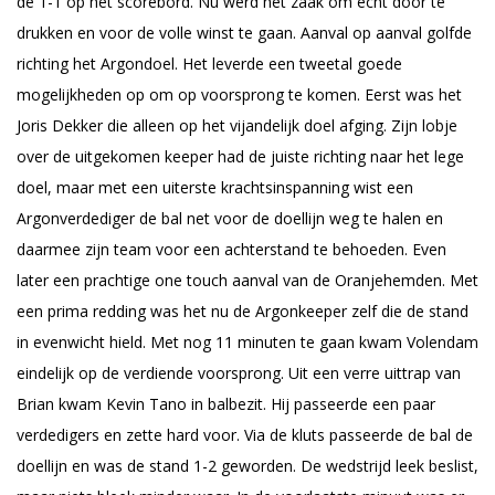
de 1-1 op het scorebord. Nu werd het zaak om echt door te
drukken en voor de volle winst te gaan. Aanval op aanval golfde
richting het Argondoel. Het leverde een tweetal goede
mogelijkheden op om op voorsprong te komen. Eerst was het
Joris Dekker die alleen op het vijandelijk doel afging. Zijn lobje
over de uitgekomen keeper had de juiste richting naar het lege
doel, maar met een uiterste krachtsinspanning wist een
Argonverdediger de bal net voor de doellijn weg te halen en
daarmee zijn team voor een achterstand te behoeden. Even
later een prachtige one touch aanval van de Oranjehemden. Met
een prima redding was het nu de Argonkeeper zelf die de stand
in evenwicht hield. Met nog 11 minuten te gaan kwam Volendam
eindelijk op de verdiende voorsprong. Uit een verre uittrap van
Brian kwam Kevin Tano in balbezit. Hij passeerde een paar
verdedigers en zette hard voor. Via de kluts passeerde de bal de
doellijn en was de stand 1-2 geworden. De wedstrijd leek beslist,