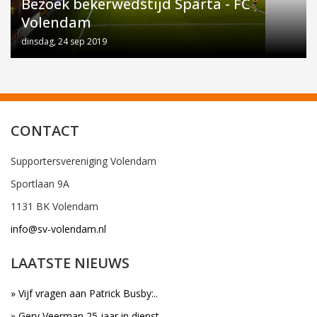
Bezoek bekerwedstijd Sparta - FC
Volendam
dinsdag, 24 sep 2019
CONTACT
Supportersvereniging Volendam
Sportlaan 9A
1131 BK Volendam
info@sv-volendam.nl
LAATSTE NIEUWS
» Vijf vragen aan Patrick Busby:..
» Gery Veerman 25 jaar in dienst..