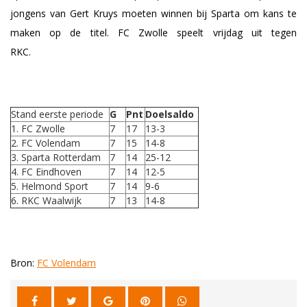
jongens van Gert Kruys moeten winnen bij Sparta om kans te
maken op de titel. FC Zwolle speelt vrijdag uit tegen
RKC.
Stand eerste periode
G
Pnt
Doelsaldo
1. FC Zwolle
7
17
13-3
2. FC Volendam
7
15
14-8
3. Sparta Rotterdam
7
14
25-12
4. FC Eindhoven
7
14
12-5
5. Helmond Sport
7
14
9-6
6. RKC Waalwijk
7
13
14-8
Bron:
FC Volendam