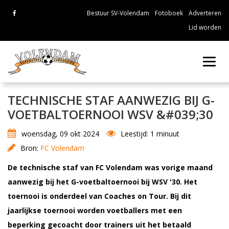
Bestuur SV-Volendam
Fotoboek
Adverteren
Lid worden
Toggl
navig
TECHNISCHE STAF AANWEZIG BIJ G-
VOETBALTOERNOOI WSV &#039;30
woensdag, 09 okt 2024
Leestijd: 1 minuut
Bron:
FC Volendam
De technische staf van FC Volendam was vorige maand
aanwezig bij het G-voetbaltoernooi bij WSV '30. Het
toernooi is onderdeel van Coaches on Tour. Bij dit
jaarlijkse toernooi worden voetballers met een
beperking gecoacht door trainers uit het betaald