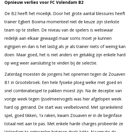
Opnieuw verlies voor FC Volendam B2
De B2 heeft het moeilijk. Door het grote aantal blessures heeft
trainer Egbert Boxma momenteel niet de keuze zijn sterkste
team op te stellen. De niveau van de spelers is weliswaar
redelijk aan elkaar gewaagd maar soms moet je kunnen
ingrijpen en dan is het lastig als je als trainer niets of weinig kan
doen. Maar goed, het is niet anders en gelukkig zijn enkele hard
op weg weer aansluiting te vinden bij de selectie.
Zaterdag moesten de jongens het opnemen tegen de Zouaven
B1 in Grootebroek. Een hele fysieke ploeg welke met goed en
snel combinatiespel te pakken moest zijn. Na de deceptie van
vorige week tegen IJsselmeervogels was hier afgelopen week
hard op getraind. De start was veelbelovend. Met sprankelend
spel, goed tikken, 1x raken, kwam Zouaven er in de beginfase
totaal niet aan te pas. Met enkele harde charges probeerde ze
Volendam te ontregelen hetgeen deels lukte. Naarmate de