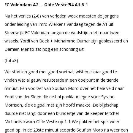
FC Volendam A2 -- Olde Veste'54 A1 6-1
Na het verlies (2-0) van verleden week moesten de jongens
onder leiding van Imro Wielkens vandaag tegen de A1 uit
Steenwijk. FC Volendam begon de wedstrijd met maar twee
wissels. Yordi van Beek + Mohamme Oumar zijn geblesseerd en
Damien Menzo zat nog een schorsing uit.
{foto8}
We startten goed met goed voetbal, wisten elkaar goed te
vinden wat al gauw resulteerde in een doelpunt in de tiende
minuut. Een voorzet van Soufian Moro over het hele veld naar
Yordi van der Sleen die de bal panklaar legde voor Syrano
Morrison, die de goal met zijn hoofd maakte. De blijdschap
duurde niet lang: door een blundertje van de keeper Mitchel
Michaelis kwam Olde Veste op 1-1 We pakten het spel weer
goed op. In de 23ste minuut scoorde Soufian Moro na weer een