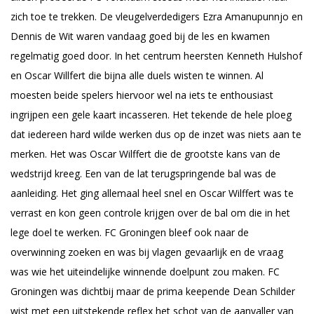
zich toe te trekken. De vleugelverdedigers Ezra Amanupunnjo en
Dennis de Wit waren vandaag goed bij de les en kwamen
regelmatig goed door. In het centrum heersten Kenneth Hulshof
en Oscar Willfert die bijna alle duels wisten te winnen. Al
moesten beide spelers hiervoor wel na iets te enthousiast
ingrijpen een gele kaart incasseren. Het tekende de hele ploeg
dat iedereen hard wilde werken dus op de inzet was niets aan te
merken. Het was Oscar Wilffert die de grootste kans van de
wedstrijd kreeg. Een van de lat terugspringende bal was de
aanleiding. Het ging allemaal heel snel en Oscar Wilffert was te
verrast en kon geen controle krijgen over de bal om die in het
lege doel te werken. FC Groningen bleef ook naar de
overwinning zoeken en was bij vlagen gevaarlijk en de vraag
was wie het uiteindelijke winnende doelpunt zou maken. FC
Groningen was dichtbij maar de prima keepende Dean Schilder
wist met een uitstekende reflex het schot van de aanvaller van