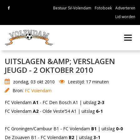
Bestuur SV-Volendam
Fotoboek
Adverteren
Lid worden
Toggl
navig
UITSLAGEN &AMP; VERSLAGEN
JEUGD - 2 OKTOBER 2010
zondag, 03 okt 2010
Leestijd: 17 minuten
Bron:
FC Volendam
FC Volendam
A1
- FC Den Bosch A1 | uitslag
2-3
FC Volendam
A2
- Olde Veste’54 A1 | uitslag
6-1
FC Groningen/Cambuur B1 - FC Volendam
B1
| uitslag
0-0
De Zouaven B1 - FC Volendam
B2
| uitslag
3-1