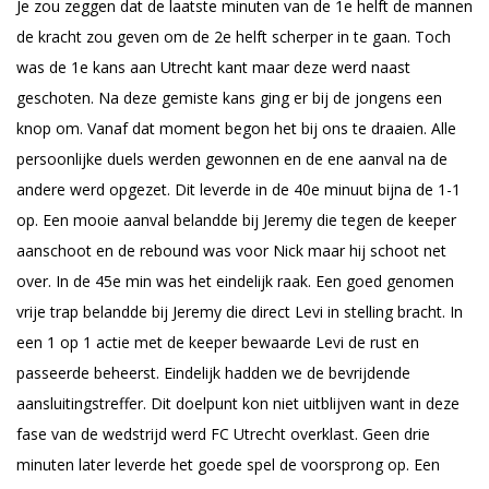
Je zou zeggen dat de laatste minuten van de 1e helft de mannen
de kracht zou geven om de 2e helft scherper in te gaan. Toch
was de 1e kans aan Utrecht kant maar deze werd naast
geschoten. Na deze gemiste kans ging er bij de jongens een
knop om. Vanaf dat moment begon het bij ons te draaien. Alle
persoonlijke duels werden gewonnen en de ene aanval na de
andere werd opgezet. Dit leverde in de 40e minuut bijna de 1-1
op. Een mooie aanval belandde bij Jeremy die tegen de keeper
aanschoot en de rebound was voor Nick maar hij schoot net
over. In de 45e min was het eindelijk raak. Een goed genomen
vrije trap belandde bij Jeremy die direct Levi in stelling bracht. In
een 1 op 1 actie met de keeper bewaarde Levi de rust en
passeerde beheerst. Eindelijk hadden we de bevrijdende
aansluitingstreffer. Dit doelpunt kon niet uitblijven want in deze
fase van de wedstrijd werd FC Utrecht overklast. Geen drie
minuten later leverde het goede spel de voorsprong op. Een