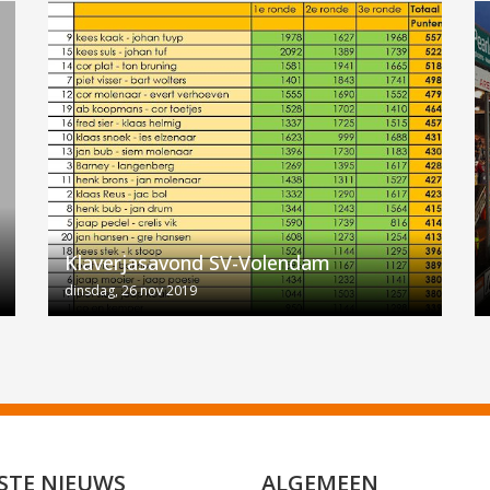
Klaverjasavond SV-Volendam
dinsdag, 26 nov 2019
STE NIEUWS
ALGEMEEN