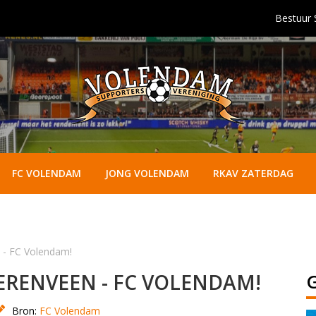
Bestuur
FC VOLENDAM
JONG VOLENDAM
RKAV ZATERDAG
n - FC Volendam!
EERENVEEN - FC VOLENDAM!
Bron:
FC Volendam